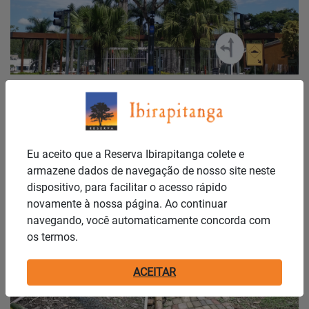
Publicado em: 27/01/2026
MAIS SEGURANÇA PARA O NOSSO
RESIDENCIAL!
...
Eu aceito que a Reserva Ibirapitanga colete e
armazene dados de navegação de nosso site neste
Notícias
dispositivo, para facilitar o acesso rápido
novamente à nossa página. Ao continuar
navegando, você automaticamente concorda com
os termos.
ACEITAR