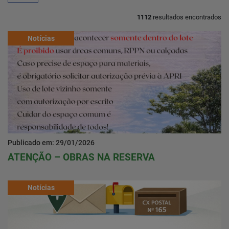
1112
resultados encontrados
Home
Notícias
Notícias
Localização
Contato
Publicado em: 29/01/2026
ATENÇÃO – OBRAS NA RESERVA
Baixe o App
Área restrita
Notícias