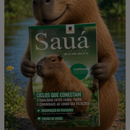
Home
Notícias
Localização
Contato
Baixe o App
Área restrita